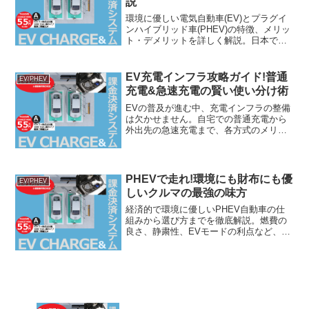
説
環境に優しい電気自動車(EV)とプラグイ
ンハイブリッド車(PHEV)の特徴、メリッ
ト・デメリットを詳しく解説。日本で人
気の車種や価格帯、政府の支援制度も紹
介。EV/PHEV購入を検討中の方は必見!
はじめに近年、地球温暖化対策の一環と
EV充電インフラ攻略ガイド!普通
EV/PHEV
して、自...
充電&急速充電の賢い使い分け術
EVの普及が進む中、充電インフラの整備
は欠かせません。自宅での普通充電から
外出先の急速充電まで、各方式のメリッ
ト・デメリットを理解し、上手に使い分
ける方法を解説します。充電スタンドの
種類や場所、検索アプリの活用術も伝
授!EV充電に関する疑問...
PHEVで走れ!環境にも財布にも優
EV/PHEV
しいクルマの最強の味方
経済的で環境に優しいPHEV自動車の仕
組みから選び方までを徹底解説。燃費の
良さ、静粛性、EVモードの利点など、メ
リット・デメリットを詳しく解説してい
ます。おすすめのPHEV車種も紹介して
いるので、PHEVに興味がある方は必見
です。近年、環境...