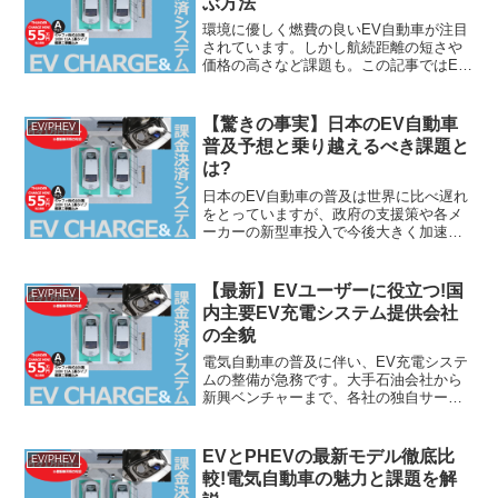
ぶ方法
環境に優しく燃費の良いEV自動車が注目
されています。しかし航続距離の短さや
価格の高さなど課題も。この記事ではEV
自動車の特徴や選び方のポイント、メリ
ット・デメリットを詳しく解説します。
賢くEV自動車を選ぶための情報満載の一
【驚きの事実】日本のEV自動車
EV/PHEV
本です。はじめに近...
普及予想と乗り越えるべき課題と
は?
日本のEV自動車の普及は世界に比べ遅れ
をとっていますが、政府の支援策や各メ
ーカーの新型車投入で今後大きく加速す
ると予想されます。しかし、航続距離の
問題や充電設備不足など課題も。日本の
EV自動車普及の最新動向と今後の展望を
【最新】EVユーザーに役立つ!国
EV/PHEV
わかりやすく解説しま...
内主要EV充電システム提供会社
の全貌
電気自動車の普及に伴い、EV充電システ
ムの整備が急務です。大手石油会社から
新興ベンチャーまで、各社の独自サービ
スや強みを徹底解説。利用者の快適さと
利便性を追求した国内主要EV充電システ
ム提供会社の全貌をご紹介します。近
EVとPHEVの最新モデル徹底比
EV/PHEV
年、環境に配慮した持続...
較!電気自動車の魅力と課題を解